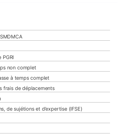
 du SMDMCA
e PGRI
mps non complet
classe à temps complet
es frais de déplacements
n
s, de sujétions et d’expertise (IFSE)