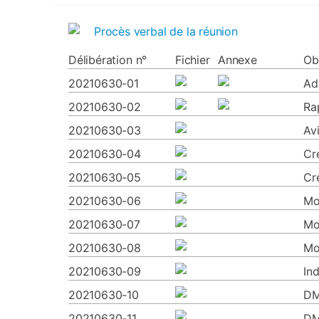
Procès verbal de la réunion
Délibération n°
Fichier
Annexe
Ob
20210630-01
Ad
20210630-02
Ra
20210630-03
Av
20210630-04
Cr
20210630-05
Cr
20210630-06
Mo
20210630-07
Mo
20210630-08
Mod
20210630-09
In
20210630-10
DM
20210630-11
DM