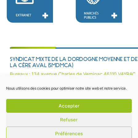
SYNDICAT MIXTE DE LA DORDOGNE MOYENNE ET DE
LA CÈRE AVAL (SMDMCA)
Bureaux : 134 avenue Charles de Verninac 46110 VAYRAC
Courriel :
contact@smdmca.fr
/ Tél : 05 65 32 27 38
Nous utilisons des cookies pour optimiser notre site web et notre service.
Mentions légales
Une question ? Besoin d’une information ? Contactez-
Accepter
nous !
Plan du site
Refuser
Crédits photos
Design 16&12
Préférences