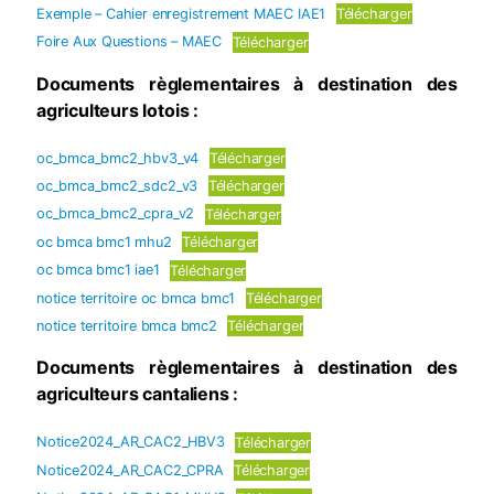
Exemple – Cahier enregistrement MAEC IAE1
Télécharger
Foire Aux Questions – MAEC
Télécharger
Documents règlementaires à destination des
agriculteurs lotois :
oc_bmca_bmc2_hbv3_v4
Télécharger
oc_bmca_bmc2_sdc2_v3
Télécharger
oc_bmca_bmc2_cpra_v2
Télécharger
oc bmca bmc1 mhu2
Télécharger
oc bmca bmc1 iae1
Télécharger
notice territoire oc bmca bmc1
Télécharger
notice territoire bmca bmc2
Télécharger
Documents règlementaires à destination des
agriculteurs cantaliens :
Notice2024_AR_CAC2_HBV3
Télécharger
Notice2024_AR_CAC2_CPRA
Télécharger