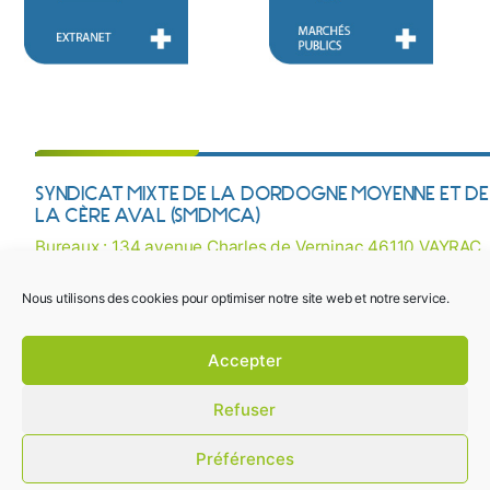
SYNDICAT MIXTE DE LA DORDOGNE MOYENNE ET DE
LA CÈRE AVAL (SMDMCA)
Bureaux : 134 avenue Charles de Verninac 46110 VAYRAC
Courriel :
contact@smdmca.fr
/ Tél : 05 65 32 27 38
Nous utilisons des cookies pour optimiser notre site web et notre service.
Mentions légales
Une question ? Besoin d’une information ? Contactez-
Accepter
nous !
Plan du site
Refuser
Crédits photos
Design 16&12
Préférences
Développement Vincent Marcel