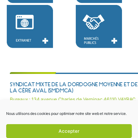
SYNDICAT MIXTE DE LA DORDOGNE MOYENNE ET DE
LA CÈRE AVAL (SMDMCA)
Bureaux : 134 avenue Charles de Verninac 46110 VAYRAC
Courriel :
contact@smdmca.fr
/ Tél : 05 65 32 27 38
Nous utilisons des cookies pour optimiser notre site web et notre service.
Mentions légales
Une question ? Besoin d’une information ? Contactez-
Accepter
nous !