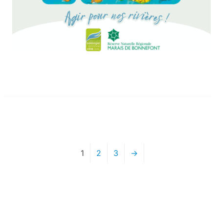
1
2
3
→