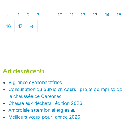
←
1
2
3
…
10
11
12
13
14
15
16
17
→
Articles récents
Vigilance cyanobactéries
Consultation du public en cours : projet de reprise de
la chaussée de Carennac
Chasse aux déchets : édition 2026 !
Ambroisie attention allergies ⚠️
Meilleurs vœux pour l’année 2026