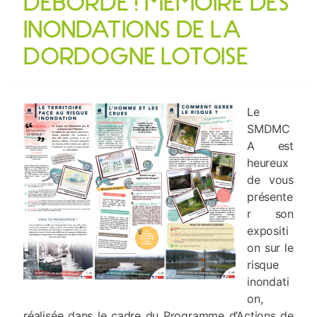
DÉBORDE ! MÉMOIRE DES
INONDATIONS DE LA
DORDOGNE LOTOISE
Le
SMDMC
A est
heureux
de vous
présente
r son
expositi
on sur le
risque
inondati
on,
réalisée dans le cadre du Programme d’Actions de