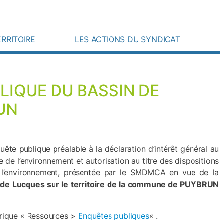
Une question ? Besoin d’une information
Instagram
Actualités
ERRITOIRE
LES ACTIONS DU SYNDICAT
Agir pour nos rivières
BLIQUE DU BASSIN DE
UN
quête publique préalable à la déclaration d’intérêt général au
de de l’environnement et autorisation au titre des dispositions
e l’environnement, présentée par le SMDMCA en vue de la
t de Lucques sur le territoire de la commune de PUYBRUN
brique « Ressources >
Enquêtes publiques
« .