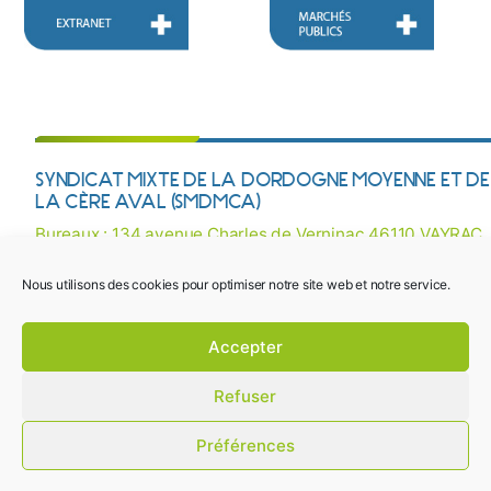
SYNDICAT MIXTE DE LA DORDOGNE MOYENNE ET DE
LA CÈRE AVAL (SMDMCA)
Bureaux : 134 avenue Charles de Verninac 46110 VAYRAC
Courriel :
contact@smdmca.fr
/ Tél : 05 65 32 27 38
Nous utilisons des cookies pour optimiser notre site web et notre service.
Mentions légales
Une question ? Besoin d’une information ? Contactez-
Accepter
nous !
Plan du site
Refuser
Crédits photos
Design 16&12
Préférences
Développement Vincent Marcel