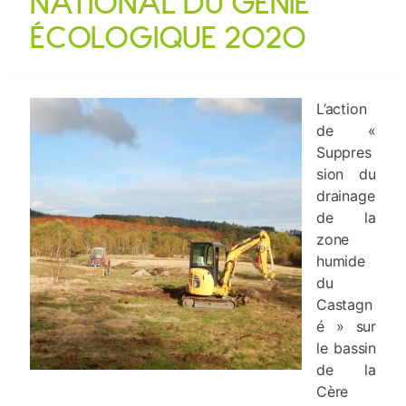
NATIONAL DU GÉNIE
ÉCOLOGIQUE 2020
L’action
de «
Suppres
sion du
drainage
de la
zone
humide
du
Castagn
é » sur
le bassin
de la
Cère